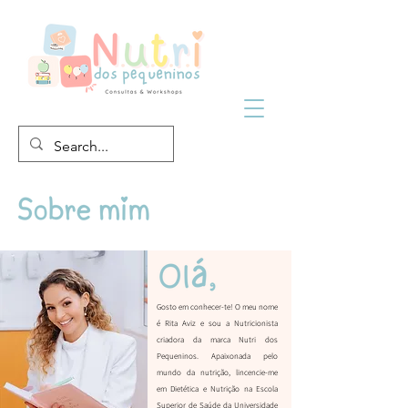
Gosto em conhecer-te! O meu nome
é Rita Aviz e sou a Nutricionista
criadora da marca Nutri dos
Pequeninos. Apaixonada pelo
mundo da nutrição, lincencie-me
em Dietética e Nutrição na Escola
Superior de Saúde da Universidade